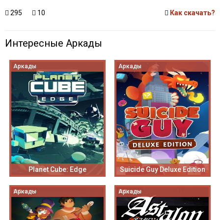
295
10
Как скачать?
Интересные Аркады
Аркады
Аркады
Planet Cube: Edge
Suicide Guy Deluxe Edition
Аркады
Аркады