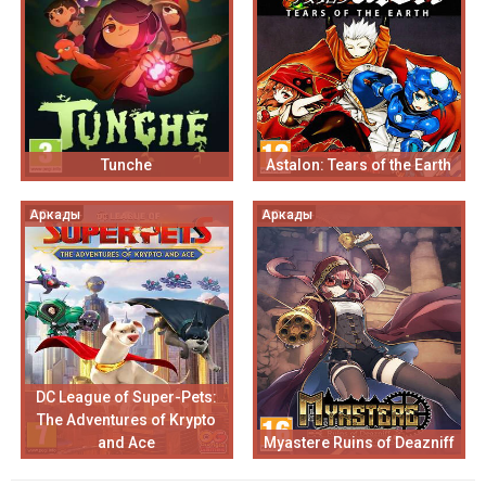
Tunche
Astalon: Tears of the Earth
Аркады
Аркады
DC League of Super-Pets:
The Adventures of Krypto
and Ace
Myastere Ruins of Deazniff