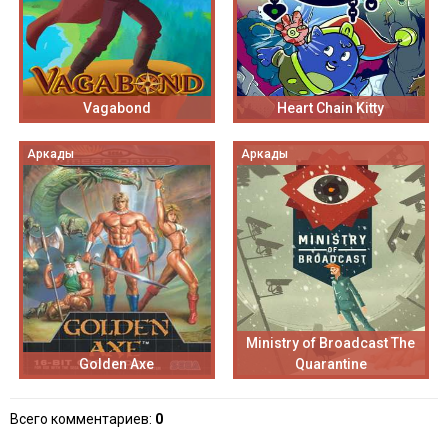
Vagabond
Heart Chain Kitty
Аркады
Аркады
Ministry of Broadcast The
Golden Axe
Quarantine
Всего комментариев
:
0