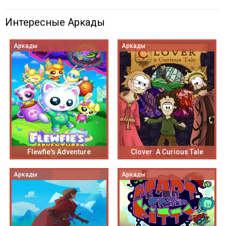
Интересные Аркады
Аркады
Аркады
Flewfie's Adventure
Clover: A Curious Tale
Аркады
Аркады