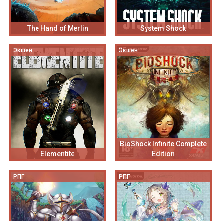
The Hand of Merlin
System Shock
Экшен
Экшен
BioShock Infinite Complete
Elementite
Edition
РПГ
РПГ