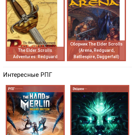
Сборник The Elder Scrolls
The Elder Scrolls
(Arena, Redguard,
Adventures: Redguard
Batllespire, Daggerfall)
Интересные РПГ
РПГ
Экшен