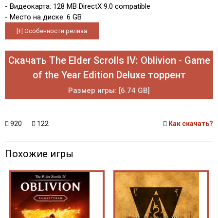
- Видеокарта: 128 MB DirectX 9.0 compatible
- Место на диске: 6 GB
Скачать The Elder Scrolls IV: Oblivion - Game
of the Year Edition Deluxe торрент
Размер игры: [6.74 GB]
920
122
Как скачать?
Похожие игры