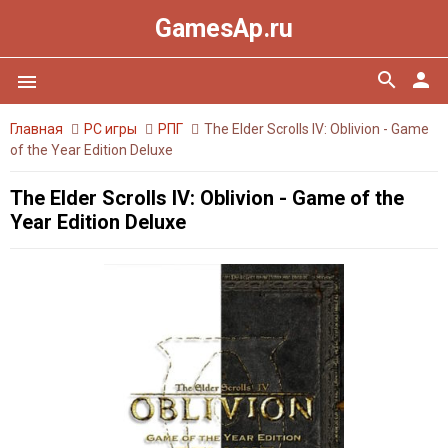
GamesAp.ru
search
person
menu
Главная
PC игры
РПГ
The Elder Scrolls IV: Oblivion - Game
of the Year Edition Deluxe
The Elder Scrolls IV: Oblivion - Game of the
Year Edition Deluxe