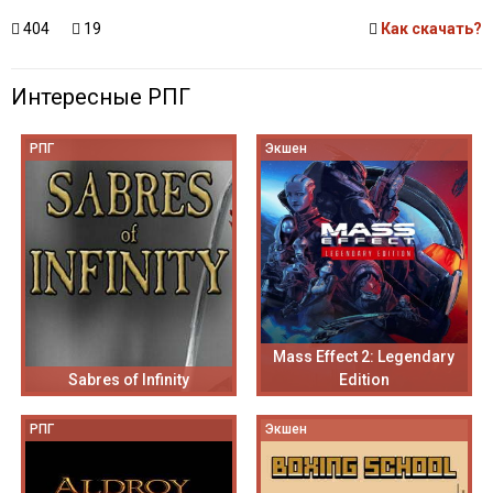
404
19
Как скачать?
Интересные РПГ
РПГ
Экшен
Mass Effect 2: Legendary
Sabres of Infinity
Edition
РПГ
Экшен