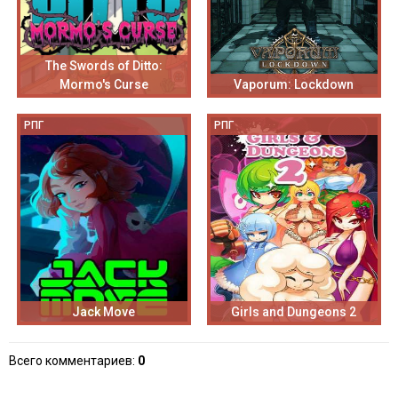
The Swords of Ditto:
Mormo's Curse
Vaporum: Lockdown
РПГ
РПГ
Jack Move
Girls and Dungeons 2
Всего комментариев
:
0