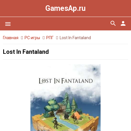
GamesAp.ru
search
person
menu
Главная
PC игры
РПГ
Lost In Fantaland
Lost In Fantaland