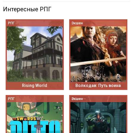
Интересные РПГ
РПГ
Экшен
Rising World
Волкодав: Путь воина
РПГ
Экшен