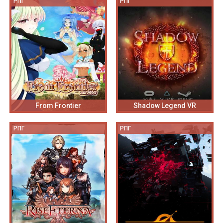
РПГ
РПГ
From Frontier
Shadow Legend VR
РПГ
РПГ