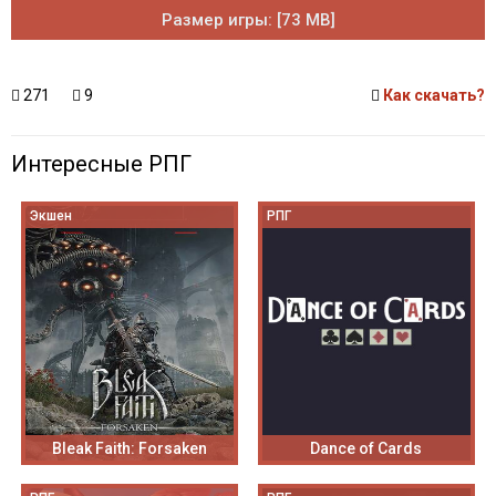
Размер игры: [73 MB]
271
9
Как скачать?
Интересные РПГ
Экшен
РПГ
Bleak Faith: Forsaken
Dance of Cards