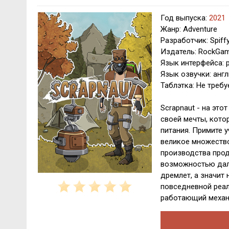
Год выпуска:
2021
Жанр: Adventure
Разработчик: Spiffy
Издатель: RockGam
Язык интерфейса: 
Язык озвучки: анг
Таблэтка: Не требу
Scrapnaut - на это
своей мечты, кото
питания. Примите 
великое множество
производства прод
возможностью даль
дремлет, а значит
повседневной реал
работающий механ