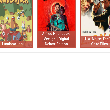
Alfred Hitchcock:
Vertigo - Digital
L.A. Noire: The
LumbearJack
Deluxe Edition
Case Files