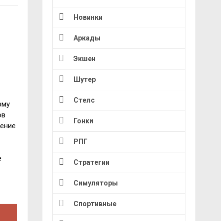
Новинки
Аркады
Экшен
Шутер
Стелс
рму
ов
Гонки
жение
РПГ
е
Стратегии
Симуляторы
Спортивные