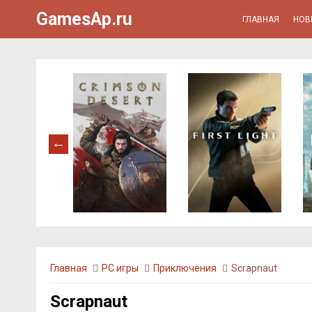
GamesAp.ru
ГЛАВНАЯ
НОВ
Главная
PC игры
Приключения
Scrapnaut
Scrapnaut