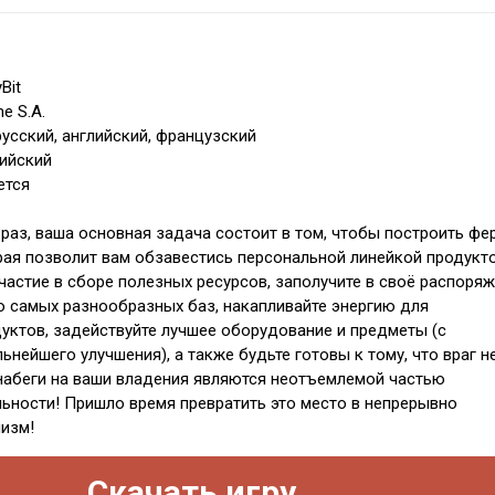
Bit
e S.A.
русский, английский, французский
лийский
ется
т раз, ваша основная задача состоит в том, чтобы построить фе
рая позволит вам обзавестись персональной линейкой продукт
участие в сборе полезных ресурсов, заполучите в своё распоря
 самых разнообразных баз, накапливайте энергию для
уктов, задействуйте лучшее оборудование и предметы (с
нейшего улучшения), а также будьте готовы к тому, что враг н
 набеги на ваши владения являются неотъемлемой частью
ьности! Пришло время превратить это место в непрерывно
изм!
Скачать игру