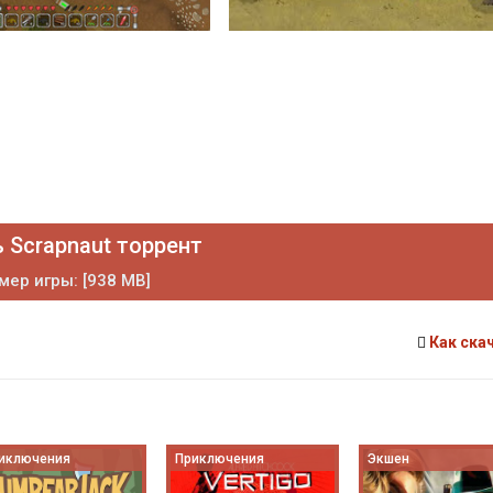
 Scrapnaut торрент
мер игры: [938 MB]
Как ска
иключения
Приключения
Экшен