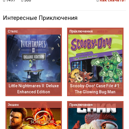
1497
300
Как скачать?
Интересные Приключения
Стелс
Приключения
Little Nightmares II: Deluxe
Scooby-Doo! Case File #1:
Enhanced Edition
The Glowing Bug Man
Экшен
Приключения