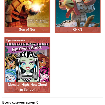
Son of Nor
CHKN
Приключения
Monster High: New Ghoul
in School
Всего комментариев
:
0