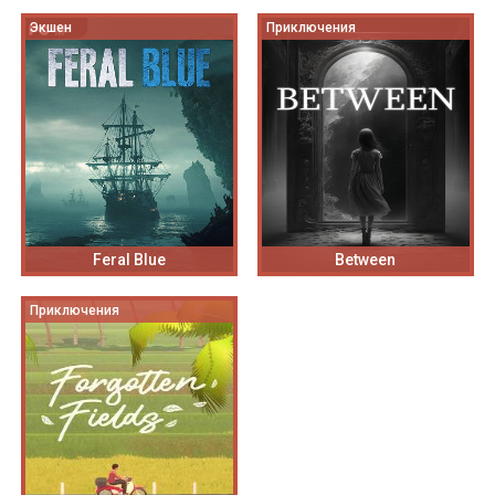
Экшен
Приключения
Feral Blue
Between
Приключения