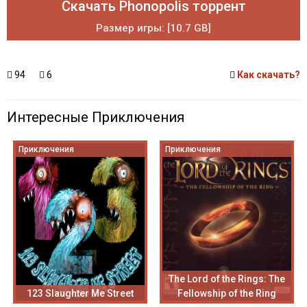
Скачать Phonopolis торрент
Размер игры: [10.7 GB]
94
6
Как скачать?
Интересные Приключения
Приключения
Приключения
The Lord of the Rings: The
123 Slaughter Me Street
Fellowship of the Ring