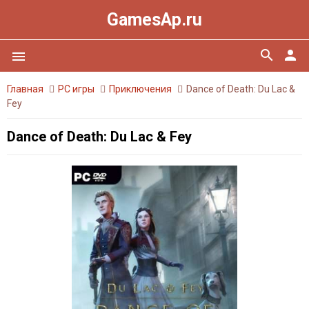
GamesAp.ru
search
person
menu
Главная
PC игры
Приключения
Dance of Death: Du Lac &
Fey
Dance of Death: Du Lac & Fey