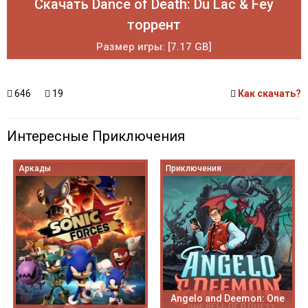
Скачать Dance of Death: Du Lac & Fey
торрент
Размер игры: [7.17 GB]
646
19
Как скачать?
Интересные Приключения
Аркады
Приключения
Angelo and Deemon: One