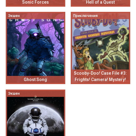
Sonic Forces
Hell of a Quest
Экшен
Приключения
Scooby-Doo! Case File #3:
Ghost Song
Frights! Camera! Mystery!
Экшен