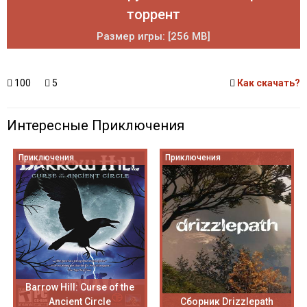
торрент
Размер игры: [256 MB]
100
5
Как скачать?
Интересные Приключения
Приключения
Приключения
Barrow Hill: Curse of the
Ancient Circle
Сборник Drizzlepath