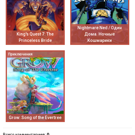
Nightmare Ned / Один
King's Quest 7: The
Дома. Ночные
Princeless Bride
Кошмарики
Приключения
Grow: Song of the Evertree
Всего комментариев
:
0