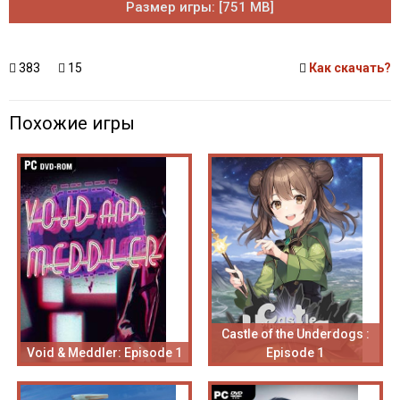
Размер игры: [751 MB]
383
15
Как скачать?
Похожие игры
Castle of the Underdogs :
Void & Meddler: Episode 1
Episode 1