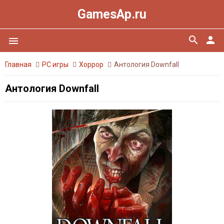
GamesAp.ru
search
person
menu
Главная
PC игры
Хоррор
Антология Downfall
Антология Downfall