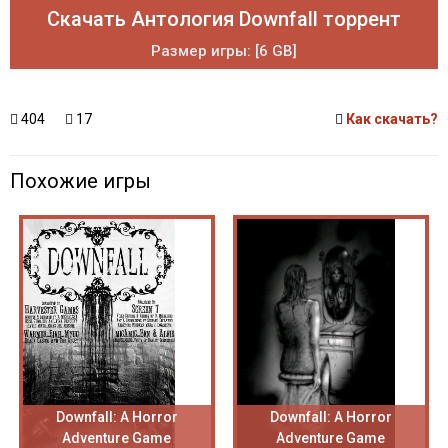
Скачать Антология Downfall торрент
Размер игры: [6 GB]
404
17
Как скачать?
Похожие игры
Downfall: A Horror
Downfall: A Horror
Adventure Game
Adventure Game