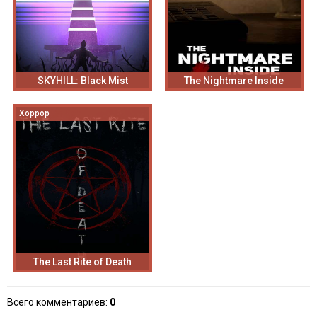
SKYHILL: Black Mist
The Nightmare Inside
Хоррор
The Last Rite of Death
Всего комментариев
:
0