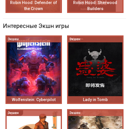
Robin Hood: Defender of
Robin Hood: Sherwood
the Crown
Builders
Интересные Экшн игры
Экшен
Экшен
Wolfenstein: Cyberpilot
Lady in Tomb
Экшен
Экшен