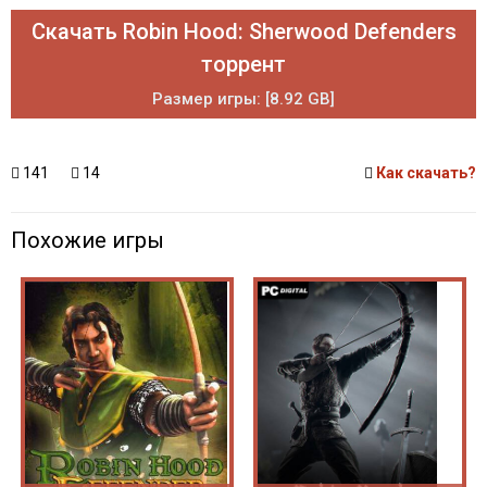
Скачать Robin Hood: Sherwood Defenders
торрент
Размер игры: [8.92 GB]
141
14
Как скачать?
Похожие игры