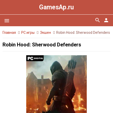
GamesAp.ru
search
person
menu
Главная
PC игры
Экшен
Robin Hood: Sherwood Defenders
Robin Hood: Sherwood Defenders