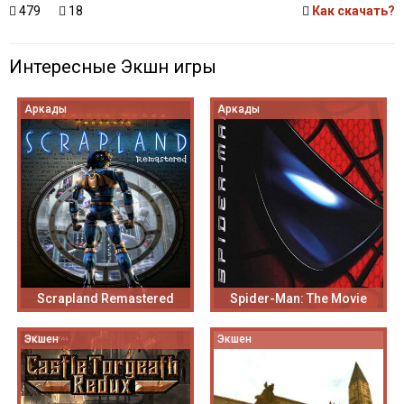
479
18
Как скачать?
Интересные Экшн игры
Аркады
Аркады
Scrapland Remastered
Spider-Man: The Movie
Экшен
Экшен