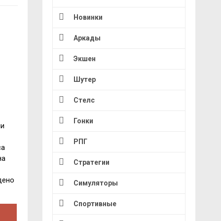
Новинки
Аркады
Экшен
Шутер
Стелс
Гонки
ни
РПГ
са
на
Стратегии
дено
Симуляторы
Спортивные