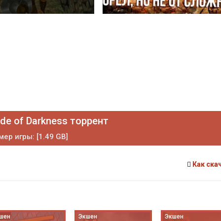
de of Darkness торрент
мер игры: [1.49 GB]
Как ска
шен
Экшен
Экшен