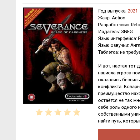
Год выпуска:
2021
Жанр: Action
Разработчики: Rebe
Издатель: SNEG
Язык интерфейса: Р
Язык озвучки: Анг
Таблэтка: не требу
И вот, настал тот 
нависла угроза по
оказались бессиль
конфликта. Коварн
преимущество нахо
остаётся не так мн
себе роль одного 
собственными уни
найти путь, которы