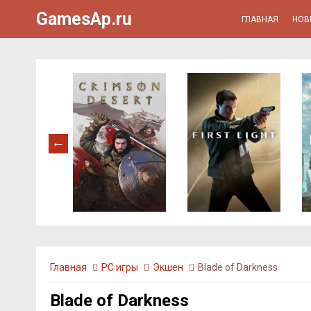
GamesAp.ru
ГЛАВНАЯ
НОВ
Главная
PC игры
Экшен
Blade of Darkness
Blade of Darkness