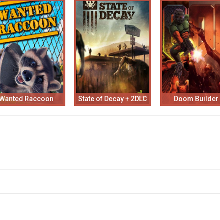
Wanted Raccoon
State of Decay + 2DLC
Doom Builder