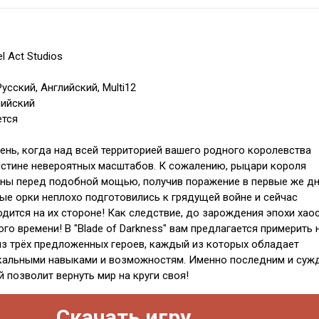
l Act Studios
усский, Английский, Multi12
лийский
ется
день, когда над всей территорией вашего родного королевства
истине невероятных масштабов. К сожалению, рыцари короля
ны перед подобной мощью, получив поражение в первые же д
ые орки неплохо подготовились к грядущей войне и сейчас
дится на их стороне! Как следствие, до зарождения эпохи хао
ого времени! В "Blade of Darkness" вам предлагается примерить 
из трёх предложенных героев, каждый из которых обладает
кальными навыками и возможностям. Именно последним и суж
й позволит вернуть мир на круги своя!
Скачать игру