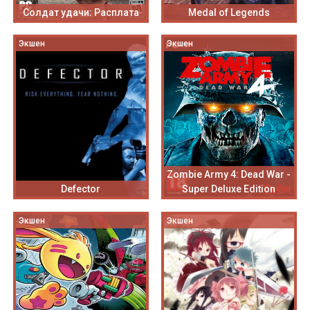
Солдат удачи: Расплата
Medal of Legends
Экшен
Экшен
Zombie Army 4: Dead War -
Defector
Super Deluxe Edition
Экшен
Экшен