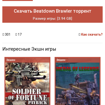
Скачать Beatdown Brawler торрент
Размер игры: [3.94 GB]
301
17
Как скачать?
Интересные Экшн игры
Экшен
Экшен