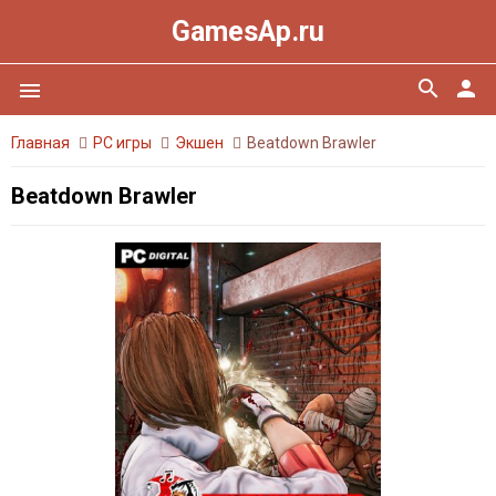
GamesAp.ru
search
person
menu
Главная
PC игры
Экшен
Beatdown Brawler
Beatdown Brawler