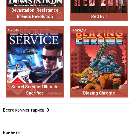
Devastation: Resistance
Breeds Revolution
Red Evil
Экшен
Аркады
Secret Service: Ultimate
Sacrifice
Blazing Chrome
Всего комментариев
:
0
Войдите: