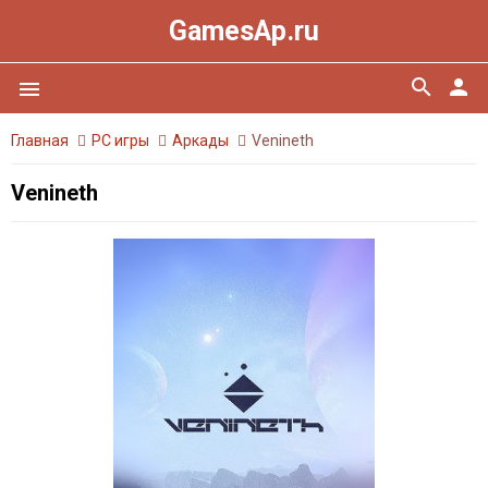
GamesAp.ru
search
person
menu
Главная
PC игры
Аркады
Venineth
Venineth