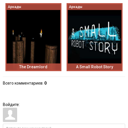
Аркады
Аркады
The Dreamlord
A Small Robot Story
Всего комментариев
:
0
Войдите: