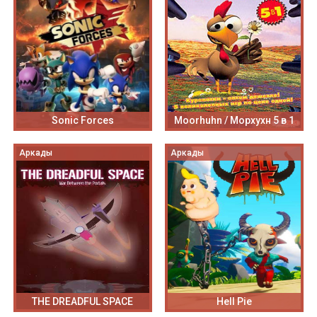
Sonic Forces
Moorhuhn / Морхухн 5 в 1
Аркады
Аркады
THE DREADFUL SPACE
Hell Pie