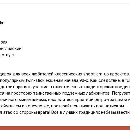
kr
нзия
Английский
тствует
арок для всех любителей классических shoot-em-up проектов,
опулярным twin-stick экшенам начала 90-х. Как следствие, в "
едстоит принять участие в ожесточенных гладиаторских поедин
ся на просторах таинственных подземных лабиринтов. Погрузи
аничного минимализма, насладитесь приятной ретро-графикой 
еймплеем и конечно же, постарайтесь выжить под натиском
атак со стороны врага! Всё в лучших традициях небезызвест