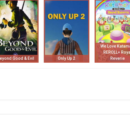
We Love Katam
REROLL+ Roya
eyond Good & Evil
Only Up 2
Reverie