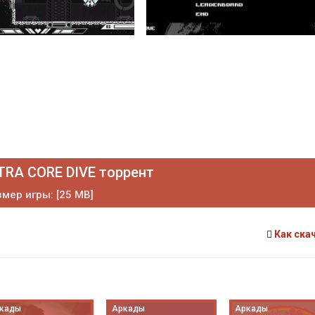
TRA CORE DIVE торрент
мер игры: [25 MB]
Как ска
кады
Аркады
Аркады