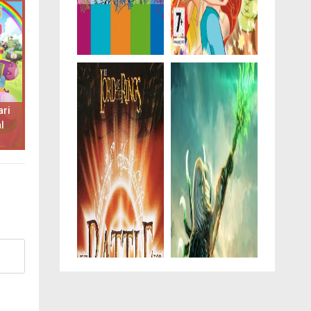
ari
l