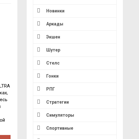
Новинки
Аркады
Экшен
Шутер
Стелс
Гонки
ULTRA
РПГ
ках,
тесь
Стратегии
и
Симуляторы
ной
Спортивные