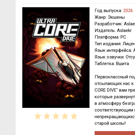
Год выпуска:
2026
Жанр: Экшены
Разработчик: Aslae
Издатель: Aslaekr
Платформа: PC
Тип издания: Лице
Язык интерфейса: 
Язык озвучки: Отсу
Таблетка: Вшита
Первоклассный под
отсылающих нас к п
CORE DIVE" вам пр
которые развернут
в атмосферу безгр
соответствующим г
непрекращающихся 
старой школы!