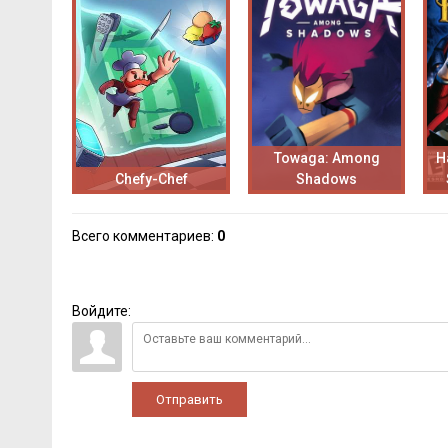
Towaga: Among
H
Chefy-Chef
Shadows
Всего комментариев
:
0
Войдите:
Отправить