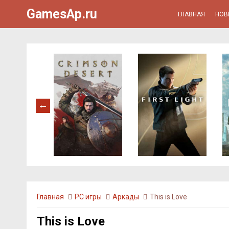
GamesAp.ru
ГЛАВНАЯ
НОВ
Главная
PC игры
Аркады
This is Love
This is Love