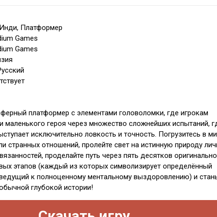
 Инди, Платформер
dium Games
dium Games
нзия
Русский
тствует
мосферный платформер с элементами головоломки, где игрокам
и маленького героя через множество сложнейших испытаний, г
ступает исключительно ловкость и точность. Погрузитесь в м
ли странных отношений, пролейте свет на истинную природу ли
вязанностей, проделайте путь через пять десятков оригинально
вых этапов (каждый из которых символизирует определённый
ведущий к полноценному ментальному выздоровлению) и стань
обычной глубокой истории!
Скачать игру