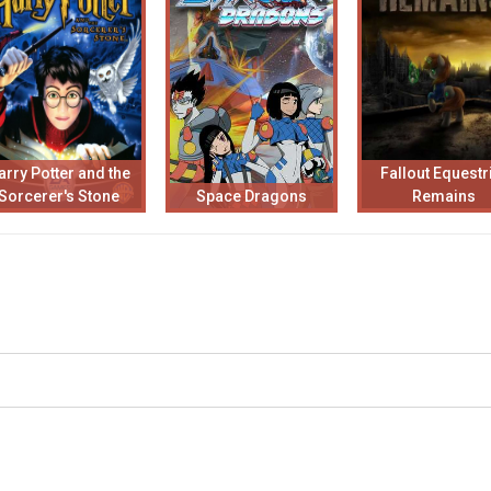
arry Potter and the
Fallout Equestr
Sorcerer's Stone
Space Dragons
Remains