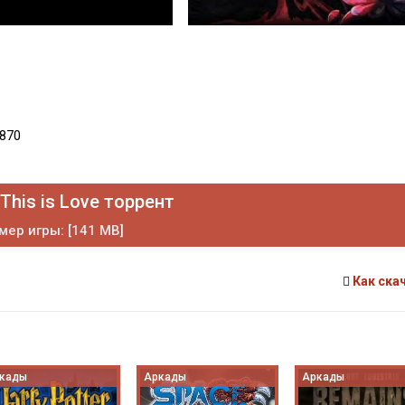
4870
This is Love торрент
мер игры: [141 MB]
Как ска
кады
Аркады
Аркады