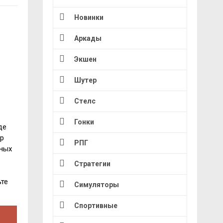
Новинки
Аркады
Экшен
Шутер
Стелс
Гонки
де
ир
РПГ
чных
Стратегии
те
Симуляторы
Спортивные