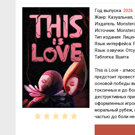
Год выпуска:
2026
Жанр: Казуальная,
Издатель: Monster
Источник: Monster
Тип издания: Лице
Язык интерфейса: 
Язык озвучки: Отсу
Таблэтка: Вшита
This is Love - ат
предстоит провест
основой победы вы
токсичных и до бо
деструктивных при
оформленных игро
моральный рубеж, 
частью до боли не