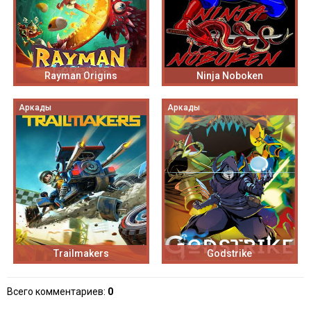
Rayman Origins
Ninja Noboken
Аркады
Аркады
Trailmakers
Godstrike
Всего комментариев
:
0