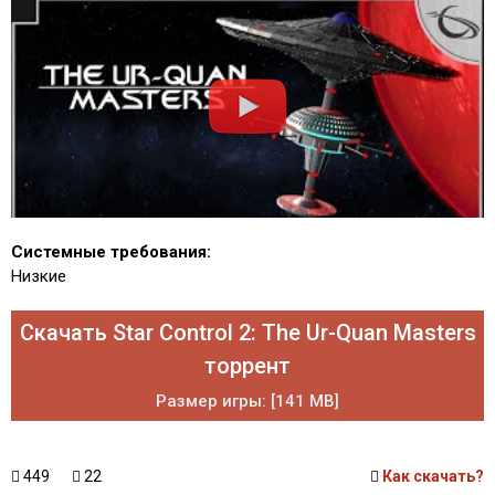
Системные требования:
Низкие
Скачать Star Control 2: The Ur-Quan Masters
торрент
Размер игры: [141 MB]
449
22
Как скачать?