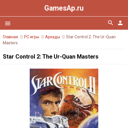
GamesAp.ru
search
person
menu
Главная
PC игры
Аркады
Star Control 2: The Ur-Quan
Masters
Star Control 2: The Ur-Quan Masters