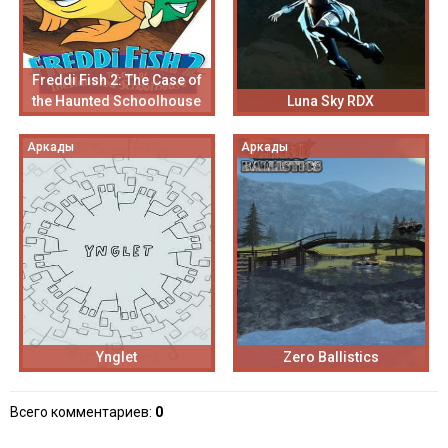
Freddi Fish 2: The Case of
the Haunted Schoolhouse
Luna Sky RDX
Аркады
Аркады
Ynglet
Zero Ballistics
Всего комментариев
:
0