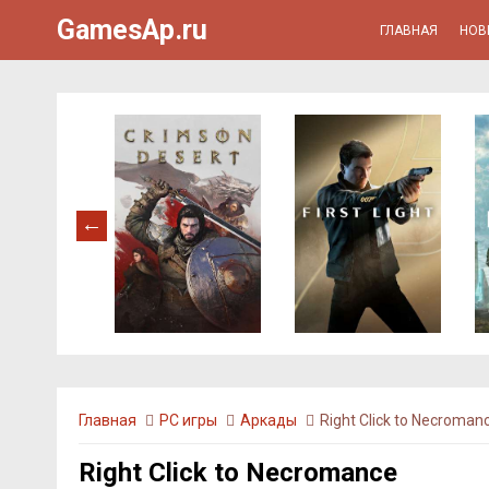
GamesAp.ru
ГЛАВНАЯ
НОВ
Главная
PC игры
Аркады
Right Click to Necroman
Right Click to Necromance