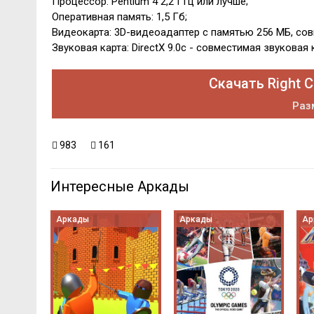
Процессор: Pentium 4 2,2 ГГц или лучше;
Оперативная память: 1,5 Гб;
Видеокарта: 3D-видеоадаптер с памятью 256 МБ, совм
Звуковая карта: DirectX 9.0с - совместимая звуковая 
Скачать Right C
Разм
983
161
Интересные Аркады
Аркады
Аркады
Ар