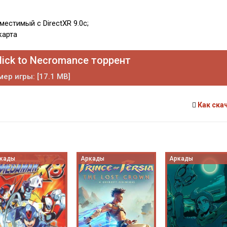
естимый с DirectXR 9.0c;
карта
lick to Necromance торрент
ер игры: [17.1 MB]
Как ска
кады
Аркады
Аркады