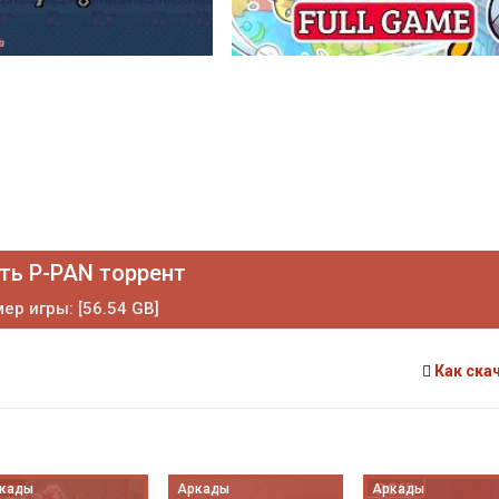
ть P-PAN торрент
ер игры: [56.54 GB]
Как ска
кады
Аркады
Аркады