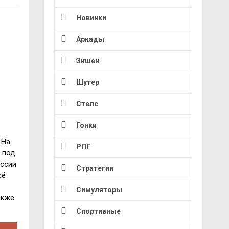
Новинки
Аркады
Экшен
Шутер
Стелс
Гонки
 На
РПГ
 под
ессии
Стратегии
сё
Симуляторы
акже
Спортивные