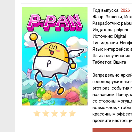
Год выпуска:
2026
Жанр: Экшены, Ин
Разработчик: palpu
Издатель: palpuni
Источник: Digital
Тип издания: Нео
Язык интерфейса: 
Язык озвучивания:
Таблетка: Вшита
Запредельно яркий
головокружительны
этот раз, события
названием Панчу, 
со стороны могуще
возможное, чтобы 
красочным эффект
проявите настоящи