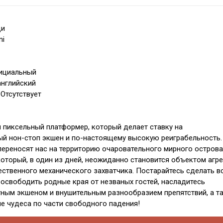
ди
ni
фициальный
английский
 Отсутствует
 пиксельный платформер, который делает ставку на
й нон-стоп экшен и по-настоящему высокую реиграбельность.
 переносят нас на территорию очаровательного мирного острова
который, в один из дней, неожиданно становится объектом агр
ственного механического захватчика. Постарайтесь сделать в
освободить родные края от незваных гостей, насладитесь
ным экшеном и внушительным разнообразием препятствий, а т
е чудеса по части свободного падения!