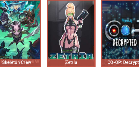
Skeleton Crew
Zetria
CO-OP: Decryp