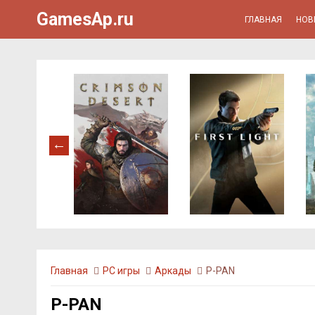
GamesAp.ru
ГЛАВНАЯ
НОВ
Главная
PC игры
Аркады
P-PAN
P-PAN