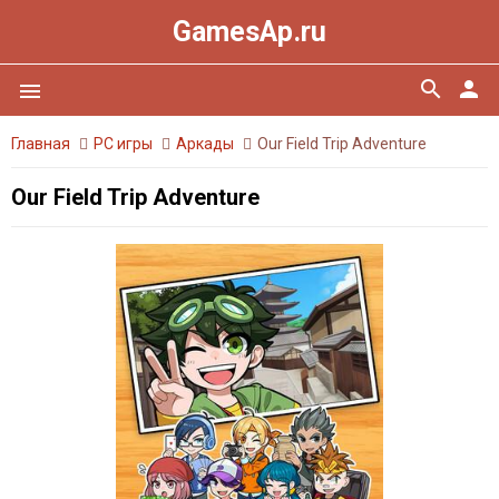
GamesAp.ru
search
person
menu
Главная
PC игры
Аркады
Our Field Trip Adventure
Our Field Trip Adventure