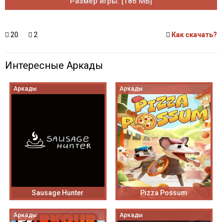
Размер игры: [186 MB]
20
2
Как скачать?
Интересные Аркады
Аркады
Аркады
Sausage Hunter
Pizza Possum
Аркады
Аркады