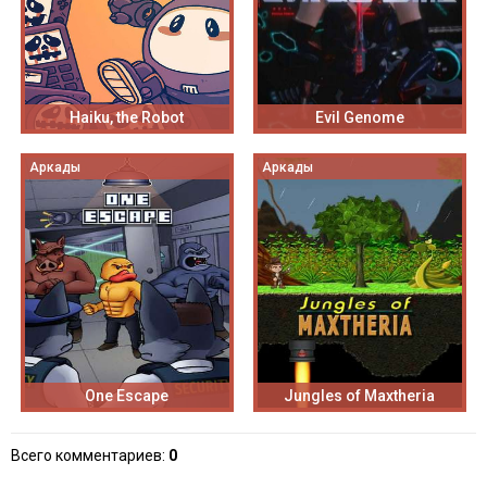
Haiku, the Robot
Evil Genome
Аркады
Аркады
One Escape
Jungles of Maxtheria
Всего комментариев
:
0