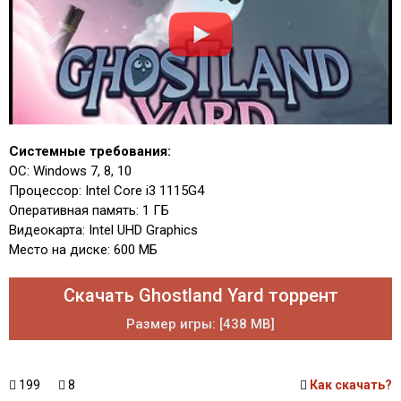
Системные требования:
ОС: Windows 7, 8, 10
Процессор: Intel Core i3 1115G4
Оперативная память: 1 ГБ
Видеокарта: Intel UHD Graphics
Место на диске: 600 МБ
Скачать Ghostland Yard торрент
Размер игры: [438 MB]
199
8
Как скачать?