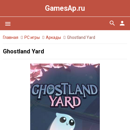
GamesAp.ru
search
person
menu
Главная
PC игры
Аркады
Ghostland Yard
Ghostland Yard