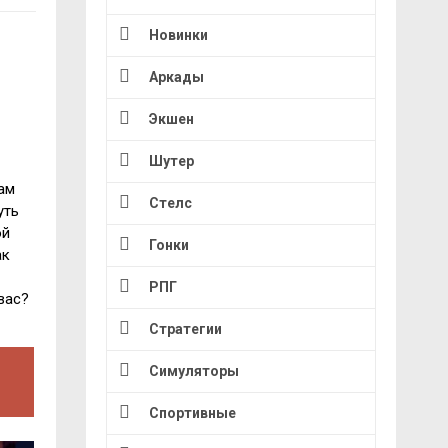
Новинки
Аркады
Экшен
Шутер
ам
Стелс
уть
ой
Гонки
ак
РПГ
вас?
Стратегии
Симуляторы
Спортивные