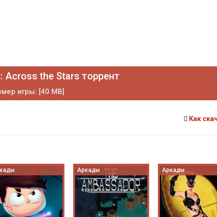
 Across the Stars торрент
мер игры: [40 MB]
Как ска
кады
Аркады
Аркады