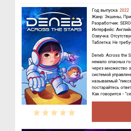
Год выпуска:
2022
Жанр: Экшены, Пр
Разработчик: SER
Интерфейс: Англий
Озвучка: Отсутству
Таблетка: Не требу
Deneb: Across the
немало опасных го
через множество з
системой управлен
называемый "пиксе
постарайтесь ответ
Как говорится - "с