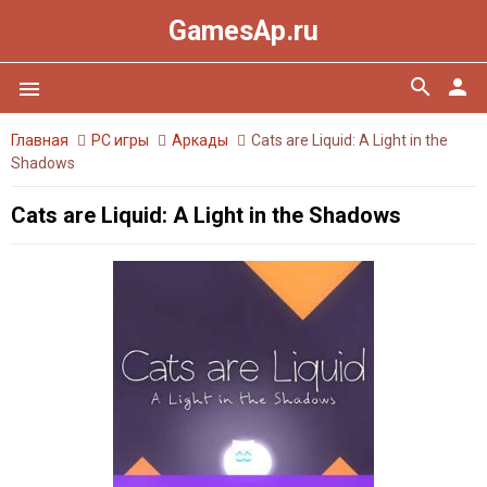
GamesAp.ru
search
person
menu
Главная
PC игры
Аркады
Cats are Liquid: A Light in the
Shadows
Cats are Liquid: A Light in the Shadows