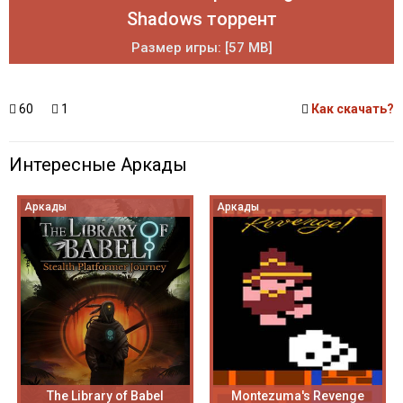
Shadows торрент
Размер игры: [57 MB]
60
1
Как скачать?
Интересные Аркады
Аркады
Аркады
The Library of Babel
Montezuma's Revenge