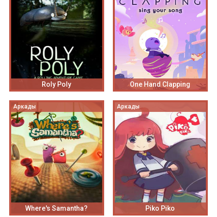
Roly Poly
One Hand Clapping
Аркады
Аркады
Where's Samantha?
Piko Piko