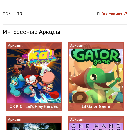
25
3
Как скачать?
Интересные Аркады
Аркады
Аркады
OK K.O.! Let’s Play Heroes
Lil Gator Game
Аркады
Аркады