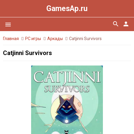
GamesAp.ru
search
person
menu
Главная
PC игры
Аркады
Catjinni Survivors
Catjinni Survivors