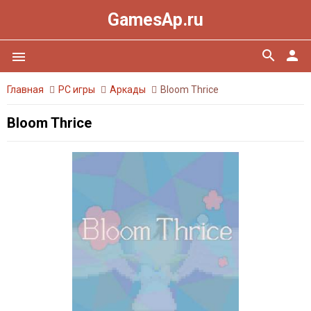
GamesAp.ru
search
person
menu
Главная
PC игры
Аркады
Bloom Thrice
Bloom Thrice