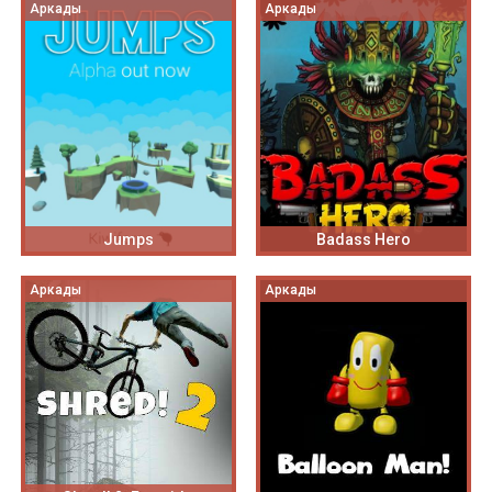
Аркады
Аркады
Jumps
Badass Hero
Аркады
Аркады