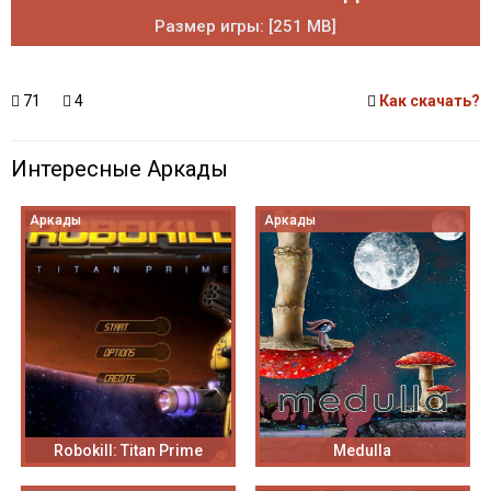
Размер игры: [251 MB]
71
4
Как скачать?
Интересные Аркады
Аркады
Аркады
Robokill: Titan Prime
Medulla