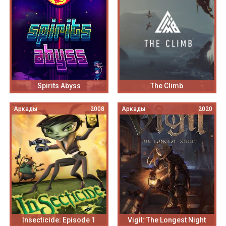
Spirits Abyss
The Climb
Аркады
2008
Аркады
2020
Insecticide: Episode 1
Vigil: The Longest Night