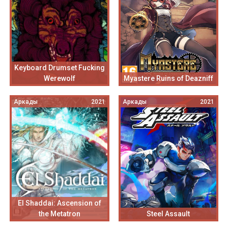
Keyboard Drumset Fucking
Werewolf
Myastere Ruins of Deazniff
Аркады
2021
Аркады
2021
El Shaddai: Ascension of
the Metatron
Steel Assault