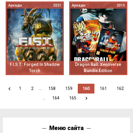
Аркады
2021
Аркады
2015
F.I.S.T.: Forged In Shadow
Dragon Ball: Xenoverse
Torch
Bundle Edition
1
2
...
158
159
160
161
162
...
164
165
Меню сайта