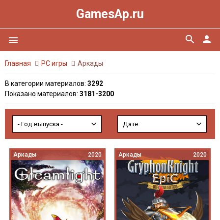
GamesAp.ru
search
person
menu
Главная
PC игры
Аркады
В категории материалов
:
3292
Показано материалов
:
3181-3200
Аркады
2020
Аркады
2020