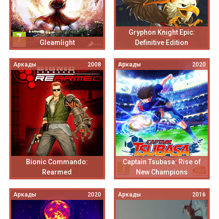
Gryphon Knight Epic:
Gleamlight
Definitive Edition
Аркады
2008
Аркады
2020
Bionic Commando:
Captain Tsubasa: Rise of
Rearmed
New Champions
Аркады
2020
Аркады
2016