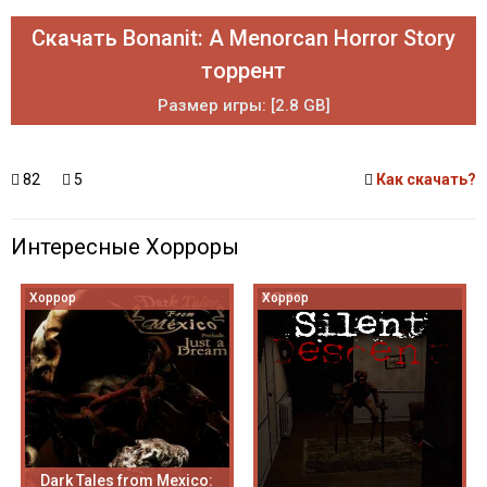
Скачать Bonanit: A Menorcan Horror Story
торрент
Размер игры: [2.8 GB]
82
5
Как скачать?
Интересные Хорроры
Хоррор
Хоррор
Dark Tales from Mexico: