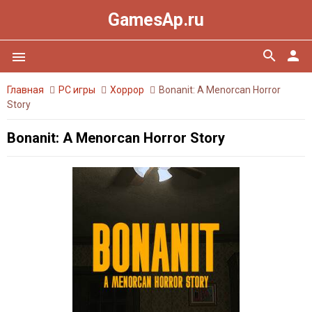
GamesAp.ru
search
person
menu
Главная
PC игры
Хоррор
Bonanit: A Menorcan Horror
Story
Bonanit: A Menorcan Horror Story