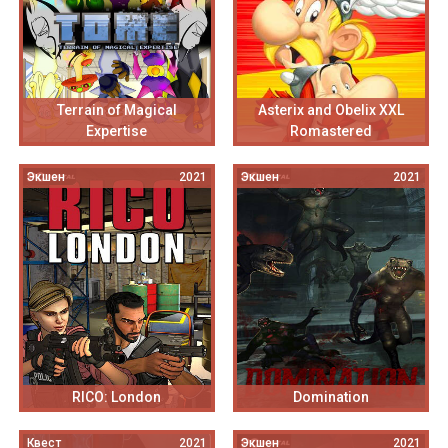
Terrain of Magical
Asterix and Obelix XXL
Expertise
Romastered
Экшен
2021
Экшен
2021
RICO: London
Domination
Квест
2021
Экшен
2021