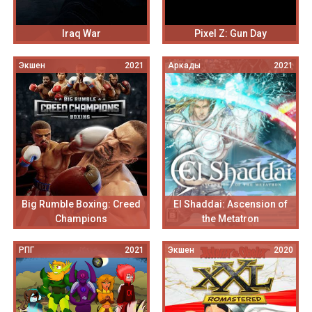
Iraq War
Pixel Z: Gun Day
Экшен
2021
Аркады
2021
Big Rumble Boxing: Creed
El Shaddai: Ascension of
Champions
the Metatron
РПГ
2021
Экшен
2020