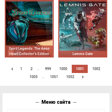
Spirit Legends: The Aeon
Heart Collector's Edition
Lemnis Gate
1
2
...
999
1000
1001
1002
1003
...
1051
1052
Меню сайта