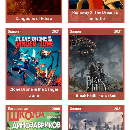
Runaway 2: The Dream of
Dungeons of Edera
the Turtle
Экшен
2021
Экшен
2021
Clone Drone in the Danger
Zone
Bleak Faith: Forsaken
Логические
2000
Экшен
2021